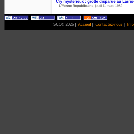
Cry mystérieux : grotte disparue au Larris
L'Yonne Republicaine
, jeudi 11 mars 1982
SCC© 2026 |
Accueil
|
Contactez-nous
|
Inf