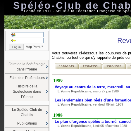
Spéléo-Club de Chab
Fondé en 1971 - Affilié à la Fédération Française de Spé
Rev
Mdp Perdu?
Vous trouverez ci-dessous les coupures de pr
Chablis, ou tout ce qui s'y rapporte de près ou 
Faire de la Spéléologie
1940-1949
1950-1959
1960-1969
dans l'Yonne
Echo des Profondeurs
1989
Histoire de la
Voyage au centre de la terre, mercredi, au
Spéléologie dans
L'Yonne Republicaine
, mardi 27 juin 1989
l'Yonne
Les lendemains bien réels d'une formatio
L'Yonne Republicaine
, vendredi 09 juin 1989
Le Spéléo-Club de
1988
Chablis
Le plan d'urgence spéléo a tourné, samedi
Publications
L'Yonne Republicaine
, lundi 05 décembre 1988